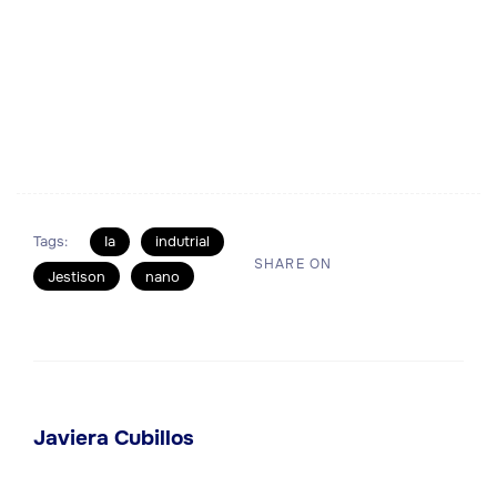
Conversemos
Tags:
Ia
indutrial
SHARE ON
Jestison
nano
Javiera Cubillos