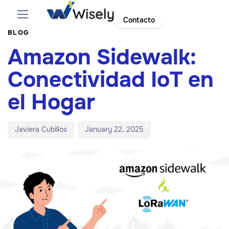
Author
Published
PUBLISHED
Contacto
on:
IN:
BLOG
Amazon Sidewalk:
Conectividad IoT en
el Hogar
Javiera Cubillos
January 22, 2025