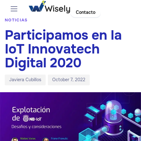
Author
Published
PUBLISHED
Contacto
on:
IN:
NOTICIAS
Participamos en la
IoT Innovatech
Digital 2020
Javiera Cubillos
October 7, 2022