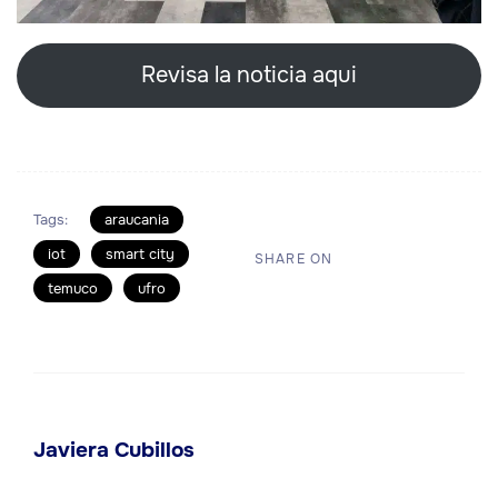
Revisa la noticia aqui
Tags:
araucania
iot
smart city
SHARE ON
temuco
ufro
Javiera Cubillos